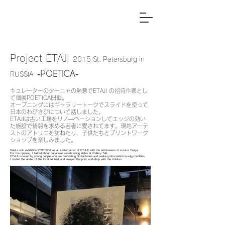
Project ETAJI
2015 St. Petersburg in
-POETICA-
RUSSIA
キュレーターのターニャの熱意でETAJI の招待作家とし
て個展POETICA開催。
​オープニングにはギャラリートークでスライドを使って
日本のわびさびについて話しました。
ETAJIは古い工場をリノ―ベーションしてエッジの効い
た施設で情報を求める若者に愛されてます。
​現地アーテ
ストのアトリエを訪ねたり、子供たちとプリントワーク
ショップを楽しみました。
Held a solo exhibition POETICA as an invited artist of ETAJI with the enthusiasm of curator Tanya.
​For the opening, I talked about Japanese wasabi using slides at Gallery Talk.
ETAJI is loved by young people who are renovating old factories and seeking information in edgy facilities. ​
I visited the atelier of the local art test and enjoyed the print workshop with the children.