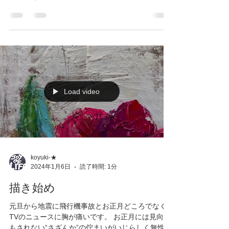
Load video
koyuki-★
2024年1月6日
読了時間: 1分
描き始め
元旦から地震に飛行機事故とお正月どころでなく
TVのニュースに胸が痛いです。 お正月には見向き
もされない“さざんか”の佇まいがいじらしく無性に