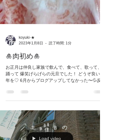
koyuki-★
2023年1月8日
読了時間: 1分
🎍肉初め🎍
お正月は仲良し家族で飲んで、食べて、歌って、
踊って 爆笑げらげらの元旦でした！ どうぞ良いお
年を♡ 6月からブログアップしてなかった〜💦反省