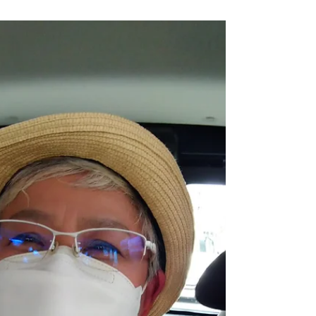
大ファンの投資系ユーチューバーNOBU塾のNOBU
ちゃん先生に会えました！！ (⋈◍＞◡＜◍)。✧♡