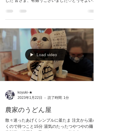
した 皆さま、有難うございました♡どうぞよいお
年を！
Load video
koyuki-★
2023年1月22日
読了時間: 1分
農家のうどん屋
散々迷ったあげくシンプルに釜たま 注文から湯が
くので待つこと15分 湯気のたったつやつやの麺 自