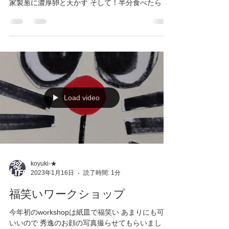
家製葱に濃厚卵と天かす そして！半分食べたら 農
家のうどん屋流✨お出汁お願いします✨ 100円で丼
ぶり引いてお出汁かけてくれます 一度で二度美味
しいおうどんに...
Load video
koyuki-★
2023年1月16日
読了時間: 1分
福笑いワークショップ
今年初のworkshopは紙皿で福笑い あまりにも可愛
いいので 秀逸のお顔の写真撮らせてもらいまし