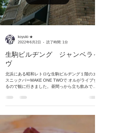
Load video
koyuki-★
2022年6月2日
読了時間: 1分
生駒ビルヂング ジャンベライ
ヴ
北浜にある昭和レトロな生駒ビルヂング１階のエ
スニックバーMAKE ONE TWOで オルがライブす
るので観に行きました。昼間っから立ち飲みで超
ご機嫌でした！