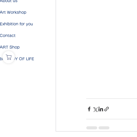
About us
Art Workshop
Exhibition for you
Contact
ART Shop
blog JOY OF LIFE