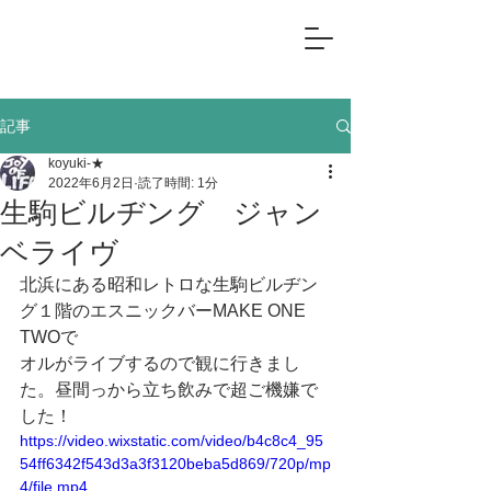
記事
koyuki-★
2022年6月2日
読了時間: 1分
生駒ビルヂング ジャン
ベライヴ
北浜にある昭和レトロな生駒ビルヂン
グ１階のエスニックバーMAKE ONE 
TWOで
オルがライブするので観に行きまし
た。昼間っから立ち飲みで超ご機嫌で
した！
https://video.wixstatic.com/video/b4c8c4_95
54ff6342f543d3a3f3120beba5d869/720p/mp
4/file.mp4