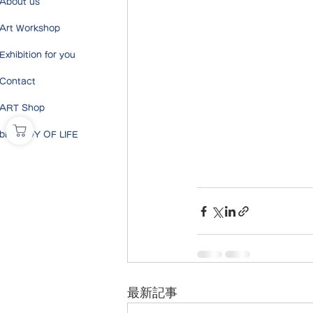
About us
Art Workshop
Exhibition for you
Contact
ART Shop
blog JOY OF LIFE
最新記事